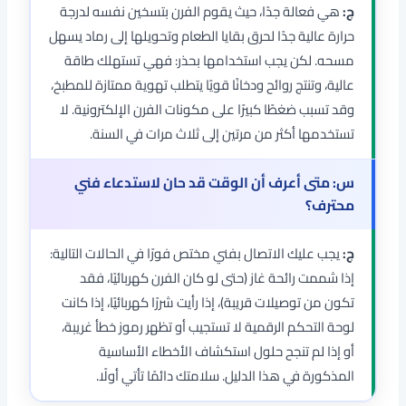
ج:
هي فعالة جدًا، حيث يقوم الفرن بتسخين نفسه لدرجة
حرارة عالية جدًا لحرق بقايا الطعام وتحويلها إلى رماد يسهل
مسحه. لكن يجب استخدامها بحذر: فهي تستهلك طاقة
عالية، وتنتج روائح ودخانًا قويًا يتطلب تهوية ممتازة للمطبخ،
وقد تسبب ضغطًا كبيرًا على مكونات الفرن الإلكترونية. لا
تستخدمها أكثر من مرتين إلى ثلاث مرات في السنة.
س: متى أعرف أن الوقت قد حان لاستدعاء فني
محترف؟
ج:
يجب عليك الاتصال بفني مختص فورًا في الحالات التالية:
إذا شممت رائحة غاز (حتى لو كان الفرن كهربائيًا، فقد
تكون من توصيلات قريبة)، إذا رأيت شررًا كهربائيًا، إذا كانت
لوحة التحكم الرقمية لا تستجيب أو تظهر رموز خطأ غريبة،
أو إذا لم تنجح حلول استكشاف الأخطاء الأساسية
المذكورة في هذا الدليل. سلامتك دائمًا تأتي أولًا.