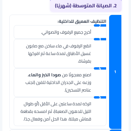
2. الصيانة المتوسطة (شهريًا)
التنظيف العميق للداخلية:
أخرج جميع الرفوف والصواني.
انقع الرفوف في ماء ساخن مع صابون
غسيل الأطباق لمدة ساعة ثم افركها
بفرشاة.
اصنع معجونًا من
صودا الخبز والماء
.
وزعه على الجدران الداخلية للفرن (تجنب
عناصر التسخين).
اتركه لمدة ساعتين على الأقل (أو طوال
الليل للدهون الصعبة)، ثم امسحه بقطعة
قماش مبللة. هذا الحل آمن وفعال جدًا.