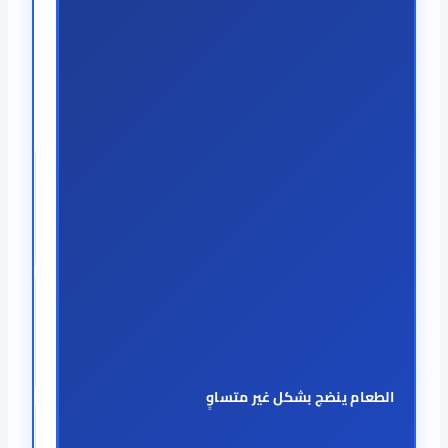
الطعام ينضج بشكل غير متساوٍ