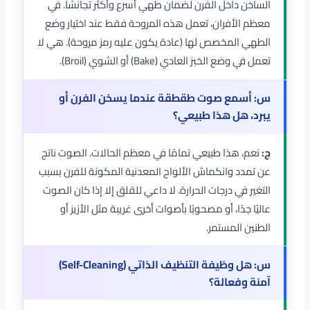
الساخن داخل الفرن لضمان طهي أسرع وأكثر تجانسًا. في
معظم الأفران، تعمل هذه المروحة فقط عند اختيار وضع
الطهي المخصص لها (عادة يكون عليه رمز مروحة). هي لا
تعمل في وضع الخبز العادي (Bake) أو الشوي (Broil).
س: أسمع صوت طقطقة عندما يسخن الفرن أو
يبرد، هل هذا طبيعي؟
ج:
نعم، هذا طبيعي تمامًا في معظم الحالات. الصوت ناتج
عن تمدد وانكماش الألواح المعدنية المكونة للفرن بسبب
التغير في درجات الحرارة. لا داعي للقلق إلا إذا كان الصوت
عاليًا جدًا، أو مصحوبًا بأصوات أخرى غريبة مثل الأزيز أو
الطنين المستمر.
س: هل وظيفة التنظيف الذاتي (Self-Cleaning)
آمنة وفعالة؟