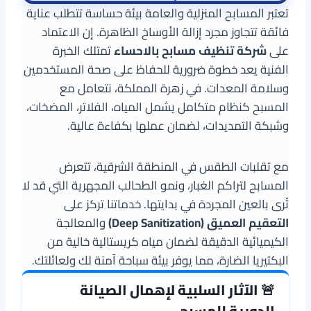
تعتبر المسابح المنزلية والعامة بيئة حساسة تتطلب عناية
فائقة تتجاوز مجرد إزالة الأوساخ الظاهرة. إن الاعتماد
على
شركة تنظيف مسابح بالاحساء
تمتلك الخبرة
الفنية يعد خطوة ضرورية للحفاظ على صحة المستخدمين
وسلامة المعدات. في زهرة المملكة، نتعامل مع
المسبح كنظام متكامل يشمل المياه، الفلاتر، المضخات،
وشبكة التمديدات، لضمان عملها بكفاءة عالية.
مع تقلبات الطقس في المنطقة الشرقية، تتعرض
المسابح لتراكم الغبار، ونمو الطحالب المجهرية التي قد لا
تُرى بالعين المجردة في بدايتها. خدماتنا تركز على
التعقيم العميق (Deep Sanitization)
والمعالجة
الكيميائية الدقيقة لضمان مياه كريستالية خالية من
البكتيريا الضارة، مما يوفر بيئة سباحة آمنة لك ولعائلتك.
🚨 الآثار السلبية لإهمال الصيانة
الدورية للمسبح