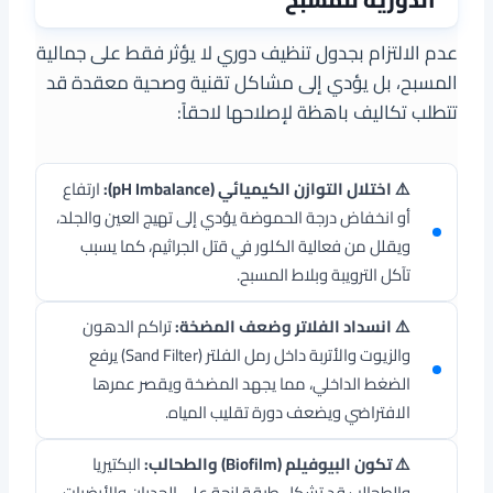
عدم الالتزام بجدول تنظيف دوري لا يؤثر فقط على جمالية
المسبح، بل يؤدي إلى مشاكل تقنية وصحية معقدة قد
تتطلب تكاليف باهظة لإصلاحها لاحقاً:
⚠️ اختلال التوازن الكيميائي (pH Imbalance):
ارتفاع
أو انخفاض درجة الحموضة يؤدي إلى تهيج العين والجلد،
ويقلل من فعالية الكلور في قتل الجراثيم، كما يسبب
تآكل الترويبة وبلاط المسبح.
⚠️ انسداد الفلاتر وضعف المضخة:
تراكم الدهون
والزيوت والأتربة داخل رمل الفلتر (Sand Filter) يرفع
الضغط الداخلي، مما يجهد المضخة ويقصر عمرها
الافتراضي ويضعف دورة تقليب المياه.
⚠️ تكون البيوفيلم (Biofilm) والطحالب:
البكتيريا
والطحالب قد تشكل طبقة لزجة على الجدران والأرضيات