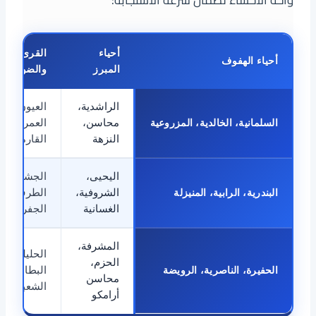
واحة الأحساء لضمان سرعة الاستجابة:
أحياء
القرى
أحياء الهفوف
المبرز
والضواحي
الراشدية،
العيون،
السلمانية، الخالدية، المزروعية
محاسن،
العمران،
النزهة
القارة
اليحيى،
الجشة،
البندرية، الرابية، المنيزلة
الشروفية،
الطرف،
الغسانية
الجفر
المشرفة،
الحليلة،
الحزم،
الحفيرة، الناصرية، الرويضة
البطالية،
محاسن
الشعبة
أرامكو