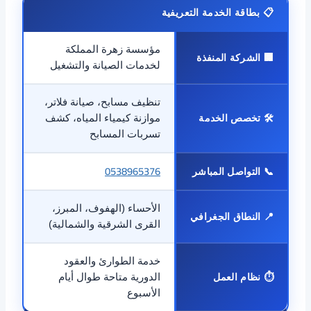
📋 بطاقة الخدمة التعريفية
مؤسسة زهرة المملكة
🏢 الشركة المنفذة
لخدمات الصيانة والتشغيل
تنظيف مسابح، صيانة فلاتر،
🛠️ تخصص الخدمة
موازنة كيمياء المياه، كشف
تسربات المسابح
0538965376
📞 التواصل المباشر
الأحساء (الهفوف، المبرز،
📍 النطاق الجغرافي
القرى الشرقية والشمالية)
خدمة الطوارئ والعقود
⏱️ نظام العمل
الدورية متاحة طوال أيام
الأسبوع