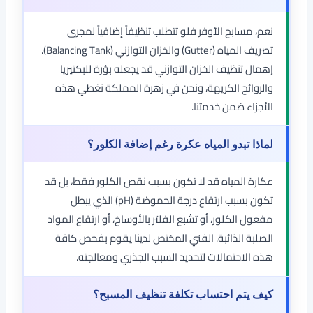
نعم، مسابح الأوفر فلو تتطلب تنظيفاً إضافياً لمجرى
تصريف المياه (Gutter) والخزان التوازني (Balancing Tank).
إهمال تنظيف الخزان التوازني قد يجعله بؤرة للبكتيريا
والروائح الكريهة، ونحن في زهرة المملكة نغطي هذه
الأجزاء ضمن خدمتنا.
لماذا تبدو المياه عكرة رغم إضافة الكلور؟
عكارة المياه قد لا تكون بسبب نقص الكلور فقط، بل قد
تكون بسبب ارتفاع درجة الحموضة (pH) الذي يبطل
مفعول الكلور، أو تشبع الفلتر بالأوساخ، أو ارتفاع المواد
الصلبة الذائبة. الفني المختص لدينا يقوم بفحص كافة
هذه الاحتمالات لتحديد السبب الجذري ومعالجته.
كيف يتم احتساب تكلفة تنظيف المسبح؟