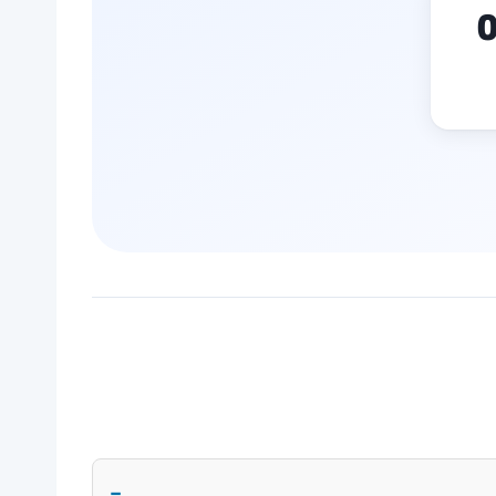
053
−