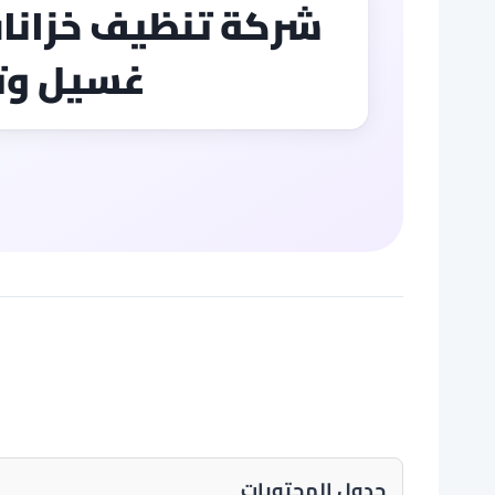
غسيل وتط
جدول المحتويات