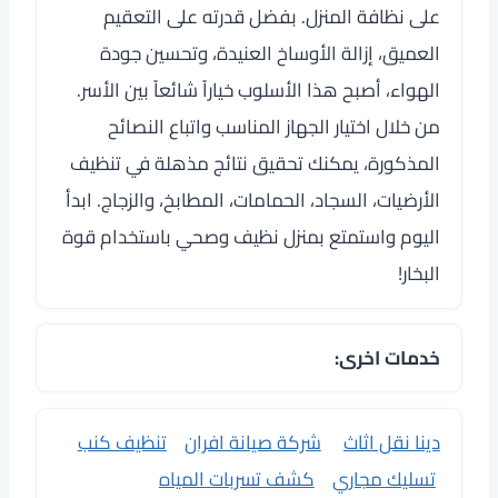
على نظافة المنزل. بفضل قدرته على التعقيم
العميق، إزالة الأوساخ العنيدة، وتحسين جودة
الهواء، أصبح هذا الأسلوب خياراً شائعاً بين الأسر.
من خلال اختيار الجهاز المناسب واتباع النصائح
المذكورة، يمكنك تحقيق نتائج مذهلة في تنظيف
الأرضيات، السجاد، الحمامات، المطابخ، والزجاج. ابدأ
اليوم واستمتع بمنزل نظيف وصحي باستخدام قوة
البخار!
خدمات اخرى:
دينا نقل اثاث
شركة صيانة افران
تنظيف كنب
تسليك مجاري
كشف تسربات المياه